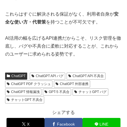
これらはすぐに解決される保証がなく、利用者自身が
安
全な使い方・代替策
を持つことが不可欠です。
AI活用の幅を広げるAPI連携だからこそ、リスク管理を徹
底し、バグや不具合に柔軟に対応することが、これから
のユーザーに求められる姿勢です。
ChatGPT
ChatGPT API バグ
ChatGPT API 不具合
ChatGPT PDF クラッシュ
ChatGPT 外部連携
ChatGPT 情報漏洩
GPT-5 不具合
チャットGPT バグ
チャットGPT 不具合
シェアする
X
Facebook
LINE