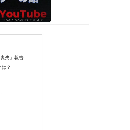
憶喪失」報告
とは？
合