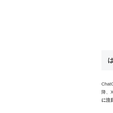
Ch
降、X
に注