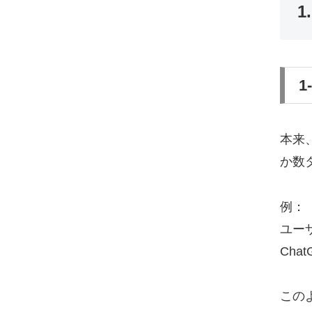
1
1
本来
か数
例：
ユー
Ch
この