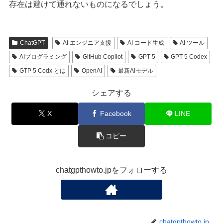
存在は避けて通れないものになるでしょう。
ChatGPT
AI エンジニア支援
AI コード生成
AI ツール
AIプログラミング
GitHub Copilot
GPT-5
GPT-5 Codex
GTP 5 Codx とは
OpenAI
最新AIモデル
シェアする
X
Facebook
LINE
コピー
chatgpthowto.jpをフォローする
chatgpthowto.jp