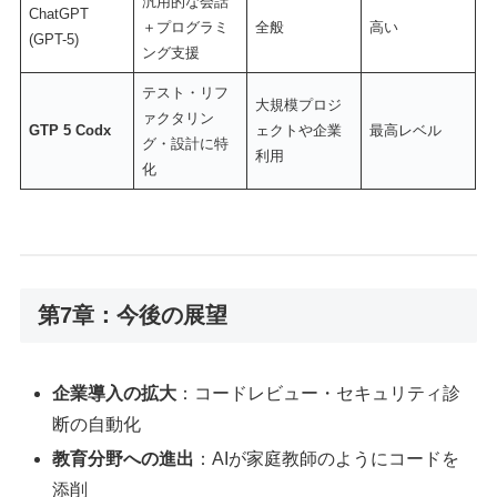
汎用的な会話
ChatGPT
＋プログラミ
全般
高い
(GPT-5)
ング支援
テスト・リフ
大規模プロジ
ァクタリン
GTP 5 Codx
ェクトや企業
最高レベル
グ・設計に特
利用
化
第7章：今後の展望
企業導入の拡大
：コードレビュー・セキュリティ診
断の自動化
教育分野への進出
：AIが家庭教師のようにコードを
添削